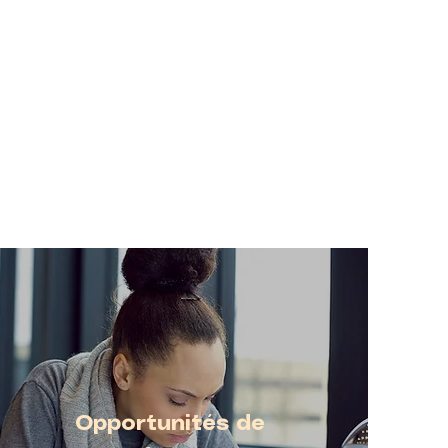
ns des domaines variés comme le
vail social, la psychoéducation, les
hniques d'intervention en loisirs, les
 infirmiers et plusieurs autres. Faites-
 part de votre intérêt en soumettant
votre candidature à la direction!
Opportunités de