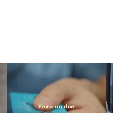
 nos
engagement, et notre équipe est à votre
da
n pour
disposition pour répondre à toutes vos
tra
ution.
interrogations.
tec
soins
nous
Faire un don