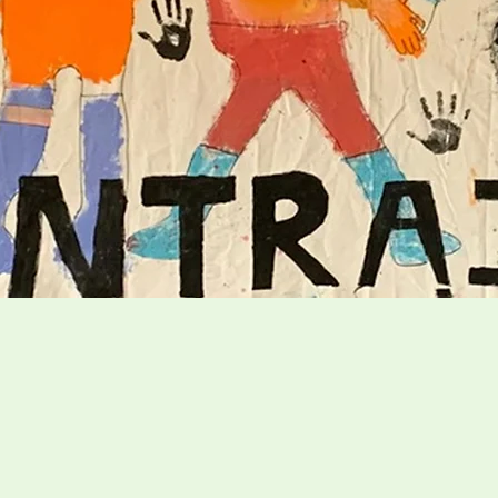
raide Pont-
n futur meilleur
Nos services
herche à procurer aux citoyens de Pont-Viau et de Laval-des
der à développer, maintenir ou améliorer leur autonomie puis à