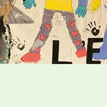
L'Ent
Ensemble pour u
L’Entraide Pont-Viau c
soutien afin de les ai