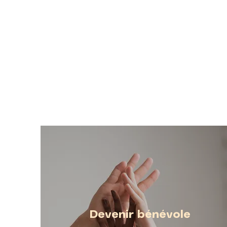
nous contacter! Joignez-vous à
coordonnateurs ou à la directio
apporter votre précieuse contrib
Devenir bénévole